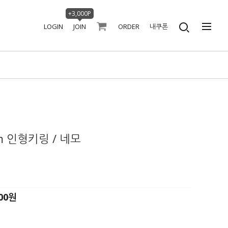
+3,000P
LOGIN
JOIN
ORDER
내쿠폰
m 인형키링 / 네모
00
원