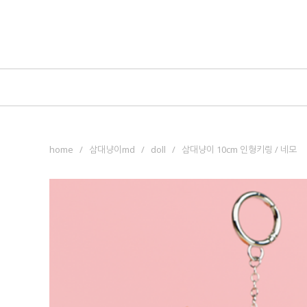
home
/
삼대냥이md
/
doll
/ 삼대냥이 10cm 인형키링 / 네모